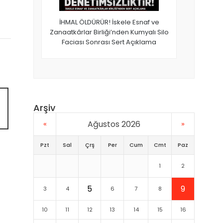
İHMAL ÖLDÜRÜR! İskele Esnaf ve
Zanaatkârlar Birliği’nden Kumyalı Silo
Faciası Sonrası Sert Açıklama
Arşiv
«
Ağustos 2026
»
Pzt
Sal
Çrş
Per
Cum
Cmt
Paz
1
2
5
9
3
4
6
7
8
10
11
12
13
14
15
16