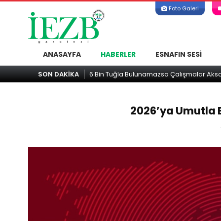
Foto Galeri
ANASAYFA
HABERLER
ESNAFIN SESI
r Aksayacak! Gelecek İçin Acil Destek Çağrısı
SON DAKİKA
2026’ya Umutla 