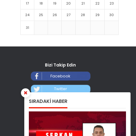
17
18
19
20
21
22
23
24
25
26
27
28
29
30
31
Bizi Takip Edin
Facebook
Twitter
SIRADAKİ HABER
Instagram
Youtube