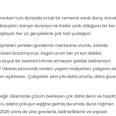
la girerken tüm dünyada ortak bir temenni vardı: Barış. Anca
 kayıpları, barışın dünyaya ne kadar uzak olduğunu bir kez
aşlayan her yıl, gerçeklerle çok hızlı yüzleşiyor.
örüşmeleri yeniden gündemin merkezine oturdu. Aslında
zberi bozamıyoruz. Asgari ücret her yıl son dakika
büyük bir kesimini tatmin etmeyen şekilde belirleniyor.
lkenin ekonomik verileri, yaşam maliyetleri, çalışanın a
en açıklansa… Çalışanlar yeni yıla daha umutlu, daha güven
ı değil. Ülkemizde çözüm bekleyen çok daha derin ve hayati
ktörü adeta çöküşün eşiğine gelmiş durumda. Buna rağmen
026 yılına da yine grevlerle, belirsizliklerle ve yapısal