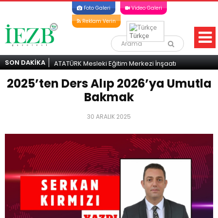
Foto Galeri
Video Galeri
Reklam Verin
Türkçe
SON DAKİKA
alışmalar
ATATÜRK Mesleki Eğitim Merkezi İnşaatı
Atatürk 
il Destek
Durma Noktasında! İskele’den Acil Destek
durma 
2025’ten Ders Alıp 2026’ya Umutla
Çağrısı
Bakmak
30 ARALIK 2025