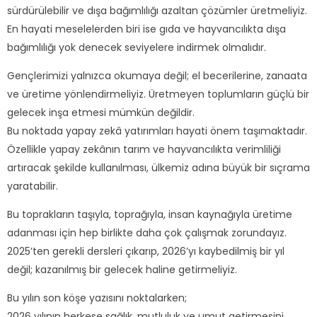
sürdürülebilir ve dışa bağımlılığı azaltan çözümler üretmeliyiz.
En hayati meselelerden biri ise gıda ve hayvancılıkta dışa
bağımlılığı yok denecek seviyelere indirmek olmalıdır.
Gençlerimizi yalnızca okumaya değil; el becerilerine, zanaata
ve üretime yönlendirmeliyiz. Üretmeyen toplumların güçlü bir
gelecek inşa etmesi mümkün değildir.
Bu noktada yapay zekâ yatırımları hayati önem taşımaktadır.
Özellikle yapay zekânın tarım ve hayvancılıkta verimliliği
artıracak şekilde kullanılması, ülkemiz adına büyük bir sıçrama
yaratabilir.
Bu toprakların taşıyla, toprağıyla, insan kaynağıyla üretime
adanması için hep birlikte daha çok çalışmak zorundayız.
2025’ten gerekli dersleri çıkarıp, 2026’yı kaybedilmiş bir yıl
değil; kazanılmış bir gelecek haline getirmeliyiz.
Bu yılın son köşe yazısını noktalarken;
2026 yılının herkese sağlık, mutluluk ve umut getirmesini