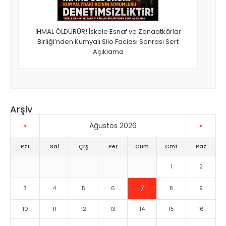
İHMAL ÖLDÜRÜR! İskele Esnaf ve Zanaatkârlar
Birliği’nden Kumyalı Silo Faciası Sonrası Sert
Açıklama
Arşiv
«
»
Ağustos 2026
Pzt
Sal
Çrş
Per
Cum
Cmt
Paz
1
2
7
3
4
5
6
8
9
10
11
12
13
14
15
16