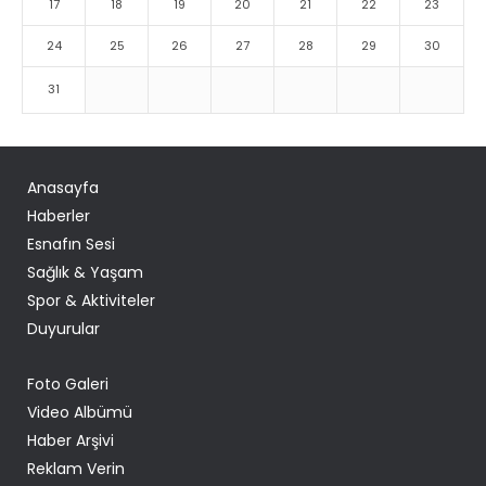
17
18
19
20
21
22
23
24
25
26
27
28
29
30
31
Anasayfa
Haberler
Esnafın Sesi
Sağlık & Yaşam
Spor & Aktiviteler
Duyurular
Foto Galeri
Video Albümü
Haber Arşivi
Reklam Verin