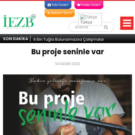
Foto Galeri
Video Galeri
Reklam Verin
Türkçe
SON DAKİKA
6 Bin Tuğla Bulunamazsa Çalışmalar
ATATÜRK Mesleki
Aksayacak! Gelecek İçin Acil Destek
Durma Noktasınd
Bu proje seninle var
Çağrısı
Çağrısı
14 KASIM 2022