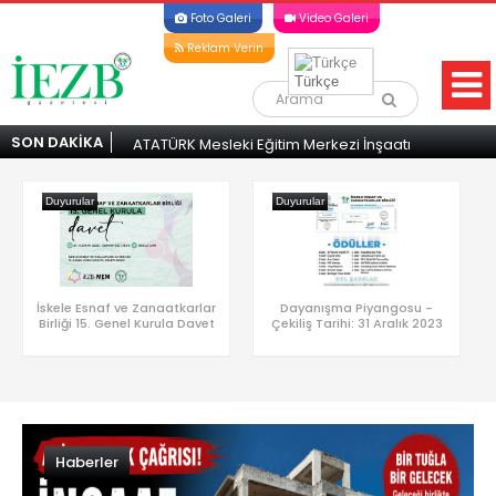
Foto Galeri
Video Galeri
Reklam Verin
Türkçe
SON DAKİKA
alışmalar
ATATÜRK Mesleki Eğitim Merkezi İnşaatı
Atatürk 
il Destek
Durma Noktasında! İskele’den Acil Destek
durma 
Çağrısı
Duyurular
Duyurular
İskele Esnaf ve Zanaatkarlar
Dayanışma Piyangosu -
Birliği 15. Genel Kurula Davet
Çekiliş Tarihi: 31 Aralık 2023
Duyurular
Duyurular
Haberler
Bu proje seninle var
Bu proje seninle var