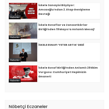
İskele Sanayisi Büyüyor:
Amcaoğlu’ndan 2. Etap Genişleme
Desteği
Haberler
İskele Esnaflar ve Zanaatkârlar
Birliği’nden 19 Mayıs’a Anlamlı Mesaj!
Haberler
İSKELE ESNAFI ‘YETER ARTIK’ DEDİ
Haberler
İskele Esnaf Birliği’nden Anlamlı 29 Ekim
Vurgusu: Cumhuriyet Hepimizin
Emaneti
Haberler
Nöbetçi Eczaneler