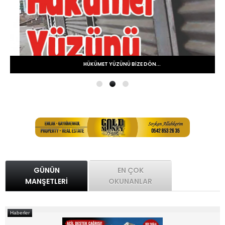
HÜKÜMET YÜZÜNÜ BIZE DÖN...
GÜNÜN
EN ÇOK
MANŞETLERİ
OKUNANLAR
Haberler