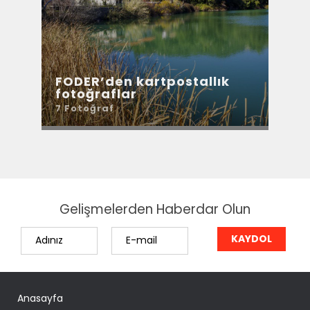
De
FODER’den kartpostallık
Ya
fotoğraflar
açı
7 Fotoğraf
9 F
Gelişmelerden Haberdar Olun
Anasayfa