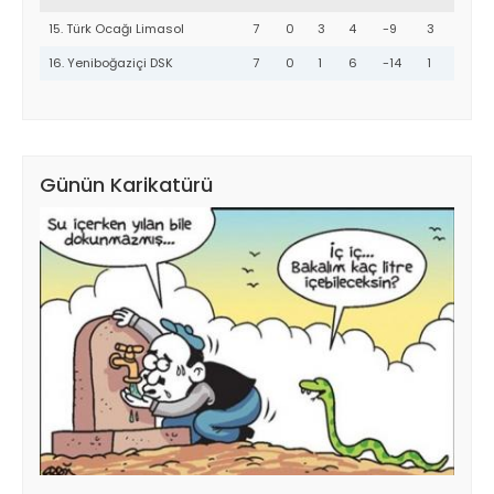
0533 849 9946
15. Türk Ocağı Limasol
7
0
3
4
-9
3
16. Yeniboğaziçi DSK
7
0
1
6
-14
1
Günün Karikatürü