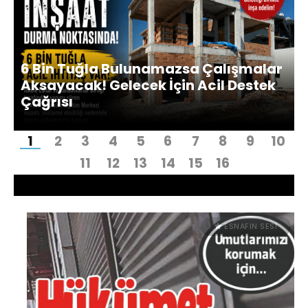
Duyurular
6 Bin Tuğla Bulunamazsa Çalışmalar
Aksayacak! Gelecek İçin Acil Destek
Çağrısı
Bu proje seninle var
1
2
3
4
5
6
7
8
9
10
11
12
13
14
15
16
ESNAFIN SESİ